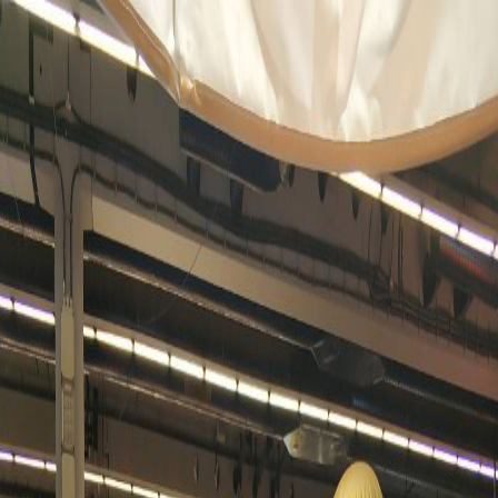
მთავარი
AI
ჰარდი
სოფტი
მეცნი
მთავარი
AI
ჰარდი
სოფტი
მეცნი
#inovation
Featured
ფრანკფურტის წიგნის ბაზრობაზე GITA-ს
სტენდი საქართველოს პრემიერ-მინისტრმა,
ეკონომიკის მინისტრმა და თბილისის მერმა
დაათვალიერეს