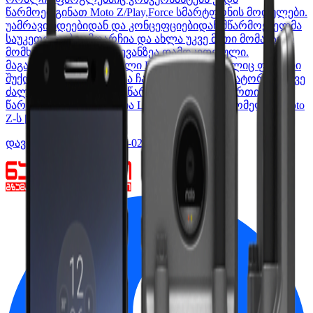
წარმოედგინათ Moto Z/Play,Force სმარტფონის მოდულები.
უამრავი იდეებიდან და კონცეფციებიდან მწარმოებელმა
საუკეთესოები ამოარჩია და ახლა უკვე მათი მომავალი
მომხმარებლების არჩევანზეა დამოკიდებული.
მაგალითისთვის მოდული Edge Force, რომელიც ფერადი
შუქდიოდური განათებაა ჩაშენებული აკუმლატორით უკვე
ძალიან მალე ჩაეშვება წარმოებაში. კიდევ ერთი
წარმატებული პროექტია Linc Smart Walkie, რომელიც Moto
Z-ს [&hellip;]
დავით მაჭახელიძე
2017-02-21T02:00:46